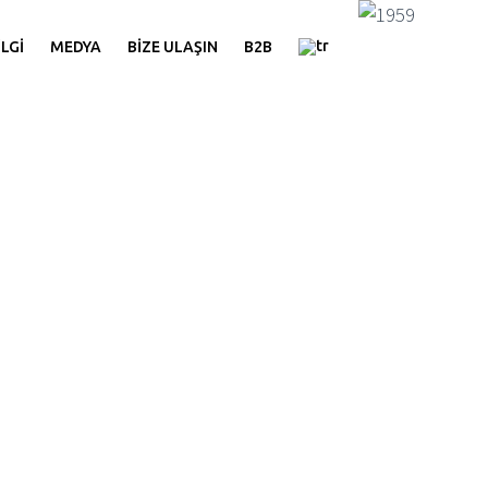
İLGİ
MEDYA
BİZE ULAŞIN
B2B