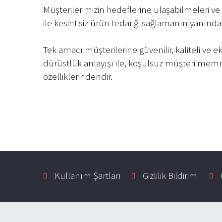
Müşterilerimizin hedeflerine ulaşabilmeleri v
ile kesintisiz ürün tedariği sağlamanın yanınd
Tek amacı müşterilerine güvenilir, kaliteli v
dürüstlük anlayışı ile, koşulsuz müşteri memn
özelliklerindendir.
Kullanım Şartları
Gizlilik Bildirimi