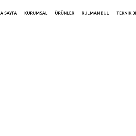
Hakkımızda
A SAYFA
KURUMSAL
ÜRÜNLER
RULMAN BUL
TEKNİK B