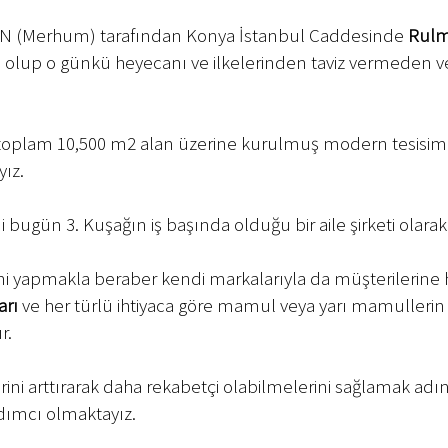
N (Merhum) tarafından Konya İstanbul Caddesinde
Rulm
ış olup o günkü heyecanı ve ilkelerinden taviz vermeden
toplam 10,500 m2 alan üzerine kurulmuş modern tesisimiz
ız.
 bugün 3. Kuşağın iş başında olduğu bir aile şirketi ola
i yapmakla beraber kendi markalarıyla da müşterilerine hi
rı
ve her türlü ihtiyaca göre mamul veya yarı mamullerin 
r.
lerini arttırarak daha rekabetçi olabilmelerini sağlamak adı
dımcı olmaktayız.