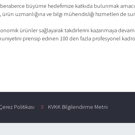
e beraberce büyüme hedefimize katkıda bulunmak amacıyla, 
a, ürün uzmanlığına ve bilgi mühendisliği hizmetleri de s
e ekonomik ürünler sağlayarak takdirlerini kazanmaya dev
uniyetini prensip edinen 100 den fazla profesyonel kadros
Çerez Politikası
KVKK Bilgilendirme Metni