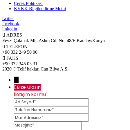
Çerez Politikası
KVKK Bilgilendirme Metni
twitter
facebook
linkedin

ADRES
Fevzi Çakmak Mh. Aslım Cd. No: 48/E Karatay/Konya

TELEFON
+90 332 249 50 00

FAKS
+90 332 345 03 31
2020 © Telif hakları Can Bilya A.Ş.
→
Bize Ulaşın
İletişim Formu
Ad
Telefon
Soyad
Numaranız
Mail
Adresiniz
Mesajınız