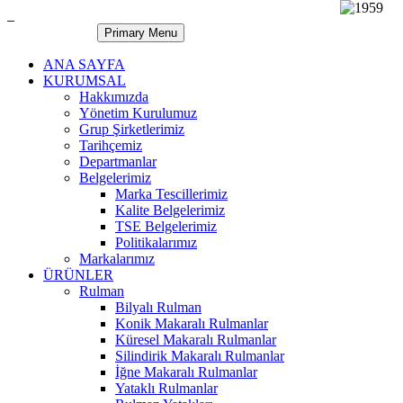
Primary Menu
ANA SAYFA
KURUMSAL
Hakkımızda
Yönetim Kurulumuz
Grup Şirketlerimiz
Tarihçemiz
Departmanlar
Belgelerimiz
Marka Tescillerimiz
Kalite Belgelerimiz
TSE Belgelerimiz
Politikalarımız
Markalarımız
ÜRÜNLER
Rulman
Bilyalı Rulman
Konik Makaralı Rulmanlar
Küresel Makaralı Rulmanlar
Silindirik Makaralı Rulmanlar
İğne Makaralı Rulmanlar
Yataklı Rulmanlar