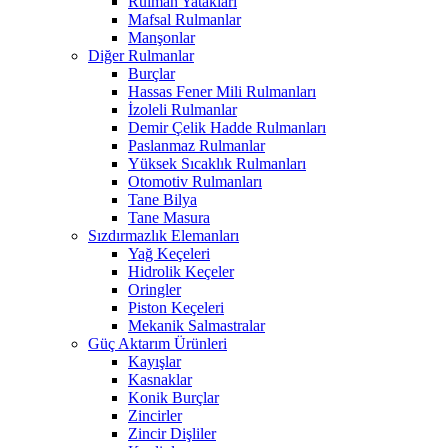
Rulman Yatakları
Mafsal Rulmanlar
Manşonlar
Diğer Rulmanlar
Burçlar
Hassas Fener Mili Rulmanları
İzoleli Rulmanlar
Demir Çelik Hadde Rulmanları
Paslanmaz Rulmanlar
Yüksek Sıcaklık Rulmanları
Otomotiv Rulmanları
Tane Bilya
Tane Masura
Sızdırmazlık Elemanları
Yağ Keçeleri
Hidrolik Keçeler
Oringler
Piston Keçeleri
Mekanik Salmastralar
Güç Aktarım Ürünleri
Kayışlar
Kasnaklar
Konik Burçlar
Zincirler
Zincir Dişliler