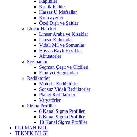
Kaplinler
Konik Kilitler
Hassas U Mafsallar
Kremayerler
Özel Dişli ve Şaftlar
Linear Hareket
Linear Araba ve Kızaklar
Linear Rulmanlar
Vidalı Mil ve Somunlar
Hassas Raylı Kızaklar
Aktüatörler
Segmanlar
Segman Çeşit ve Ölçüleri
Emniyet Segmanları
Redüktörler
Motorlu Redüktörler
Sonsuz Vidalı Redüktörler
Planet Redüktörler
Varyatörler
Sigma Profiller
6 Kanal Sigma Profiller
8 Kanal Sigma Profiller
10 Kanal Sigma Profiller
RULMAN BUL
TEKNİK BİLGİ