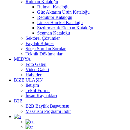
Rulman Kataloğu
Rulman Kataloğu
Güç Aktarım Ürün Kataloğu
Redüktör Kataloğu
Lineer Hareket Kataloğu
Sızdırmazlık Eleman Kataloğu
Segman Kataloğu
Sektörel Çözümler
Faydalı Bilgiler
Sıkça Sorulan Sorular
Teknik Dökümanlar
MEDYA
Foto Galeri
Video Galeri
Haberler
BİZE ULAŞIN
İletişim
Teklif Formu
İnsan Kaynakları
B2B
B2B Bayilik Başvurusu
Masaüstü Programı İndir