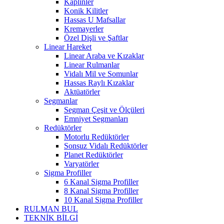
Kaplinler
Konik Kilitler
Hassas U Mafsallar
Kremayerler
Özel Dişli ve Şaftlar
Linear Hareket
Linear Araba ve Kızaklar
Linear Rulmanlar
Vidalı Mil ve Somunlar
Hassas Raylı Kızaklar
Aktüatörler
Segmanlar
Segman Çeşit ve Ölçüleri
Emniyet Segmanları
Redüktörler
Motorlu Redüktörler
Sonsuz Vidalı Redüktörler
Planet Redüktörler
Varyatörler
Sigma Profiller
6 Kanal Sigma Profiller
8 Kanal Sigma Profiller
10 Kanal Sigma Profiller
RULMAN BUL
TEKNİK BİLGİ