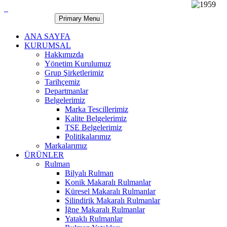
Primary Menu
ANA SAYFA
KURUMSAL
Hakkımızda
Yönetim Kurulumuz
Grup Şirketlerimiz
Tarihçemiz
Departmanlar
Belgelerimiz
Marka Tescillerimiz
Kalite Belgelerimiz
TSE Belgelerimiz
Politikalarımız
Markalarımız
ÜRÜNLER
Rulman
Bilyalı Rulman
Konik Makaralı Rulmanlar
Küresel Makaralı Rulmanlar
Silindirik Makaralı Rulmanlar
İğne Makaralı Rulmanlar
Yataklı Rulmanlar