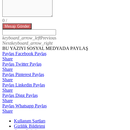
0
/
Mesajı Gönder
keyboard_arrow_left
Previous
Next
keyboard_arrow_right
BU YAZIYI SOSYAL MEDYADA PAYLAŞ
Paylaş Facebook
Paylaş
Share
Paylaş Twitter
Paylaş
Share
Paylaş Pinterest
Paylaş
Share
Paylaş Linkedin
Paylaş
Share
Paylaş Digg
Paylaş
Share
Paylaş Whatsapp
Paylaş
Share
Kullanım Şartları
Gizlilik Bildirimi