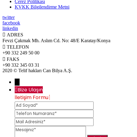
Çerez Politikası
KVKK Bilgilendirme Metni
twitter
facebook
linkedin

ADRES
Fevzi Çakmak Mh. Aslım Cd. No: 48/E Karatay/Konya

TELEFON
+90 332 249 50 00

FAKS
+90 332 345 03 31
2020 © Telif hakları Can Bilya A.Ş.
→
Bize Ulaşın
İletişim Formu
Ad
Telefon
Soyad
Numaranız
Mail
Adresiniz
Mesajınız