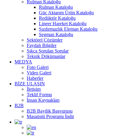
Rulman Kataloğu
Rulman Kataloğu
Güç Aktarım Ürün Kataloğu
Redüktör Kataloğu
Lineer Hareket Kataloğu
Sızdırmazlık Eleman Kataloğu
Segman Kataloğu
Sektörel Çözümler
Faydalı Bilgiler
Sıkça Sorulan Sorular
Teknik Dökümanlar
MEDYA
Foto Galeri
Video Galeri
Haberler
BİZE ULAŞIN
İletişim
Teklif Formu
İnsan Kaynakları
B2B
B2B Bayilik Başvurusu
Masaüstü Programı İndir