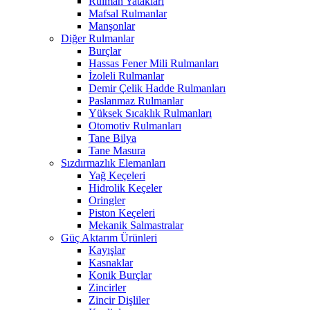
Rulman Yatakları
Mafsal Rulmanlar
Manşonlar
Diğer Rulmanlar
Burçlar
Hassas Fener Mili Rulmanları
İzoleli Rulmanlar
Demir Çelik Hadde Rulmanları
Paslanmaz Rulmanlar
Yüksek Sıcaklık Rulmanları
Otomotiv Rulmanları
Tane Bilya
Tane Masura
Sızdırmazlık Elemanları
Yağ Keçeleri
Hidrolik Keçeler
Oringler
Piston Keçeleri
Mekanik Salmastralar
Güç Aktarım Ürünleri
Kayışlar
Kasnaklar
Konik Burçlar
Zincirler
Zincir Dişliler