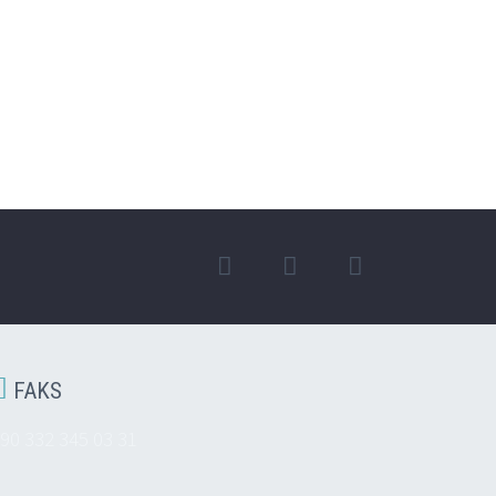

FAKS
90 332 345 03 31