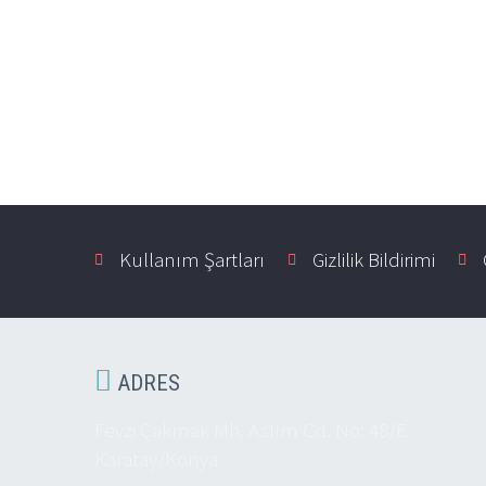
Kullanım Şartları
Gizlilik Bildirimi

ADRES
Fevzi Çakmak Mh. Aslım Cd. No: 48/E
Karatay/Konya