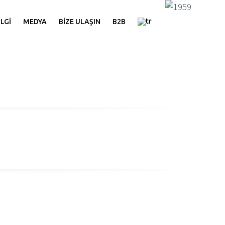
miz
İLGİ
MEDYA
BİZE ULAŞIN
B2B