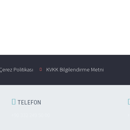
Çerez Politikası
KVKK Bilgilendirme Metni

TELEFON
+90 332 249 50 00
+