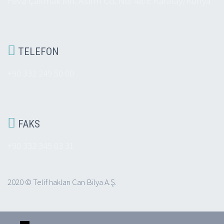
Fevzi Çakmak Mh. Aslım Cd. No: 48/E Karatay/Konya

TELEFON
+90 332 249 50 00

FAKS
+90 332 345 03 31
2020 © Telif hakları Can Bilya A.Ş.