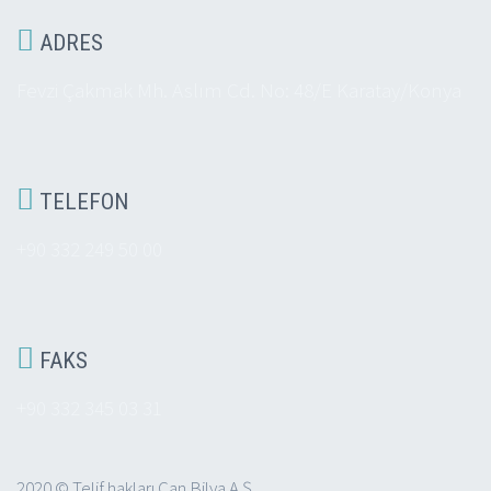

ADRES
Fevzi Çakmak Mh. Aslım Cd. No: 48/E Karatay/Konya

TELEFON
+90 332 249 50 00

FAKS
+90 332 345 03 31
2020 © Telif hakları Can Bilya A.Ş.