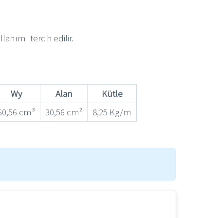
nımı tercih edilir.
Wy
Alan
Kütle
60,56 cm³
30,56 cm²
8,25 Kg/m