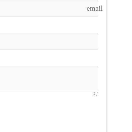
email
0
/