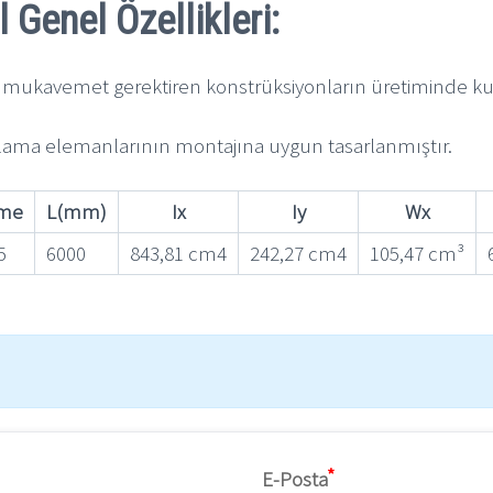
il
Genel Özellikleri:
mukavemet gerektiren konstrüksiyonların üretiminde kulla
klama elemanlarının montajına uygun tasarlanmıştır.
eme
L(mm)
Ix
Iy
Wx
5
6000
843,81 cm4
242,27 cm4
105,47 cm³
E-Posta