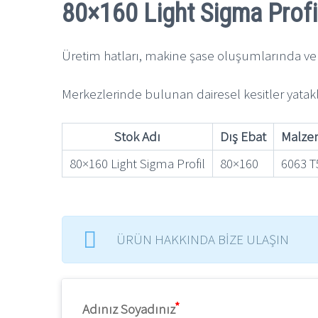
80×160 Light Sigma Prof
Üretim hatları, makine şase oluşumlarında ve 
Merkezlerinde bulunan dairesel kesitler yata
Stok Adı
Dış Ebat
Malz
80×160 Light Sigma Profil
80×160
6063 T
ÜRÜN HAKKINDA BİZE ULAŞIN
Adınız Soyadınız