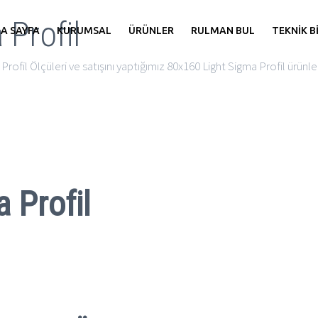
Profil
A SAYFA
KURUMSAL
ÜRÜNLER
RULMAN BUL
TEKNİK B
ofil Ölçüleri ve satışını yaptığımız 80x160 Light Sigma Profil ürünleri
 Profil