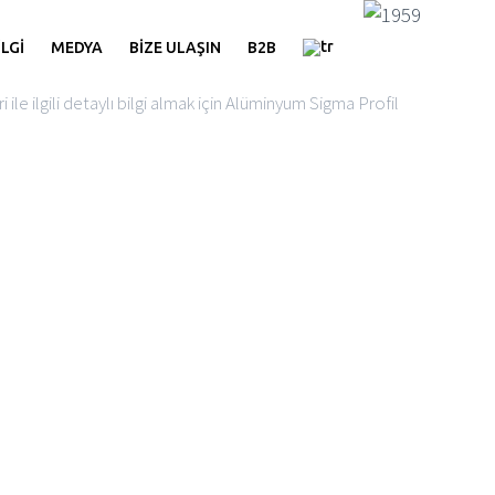
İLGİ
MEDYA
BİZE ULAŞIN
B2B
 ile ilgili detaylı bilgi almak için Alüminyum Sigma Profil