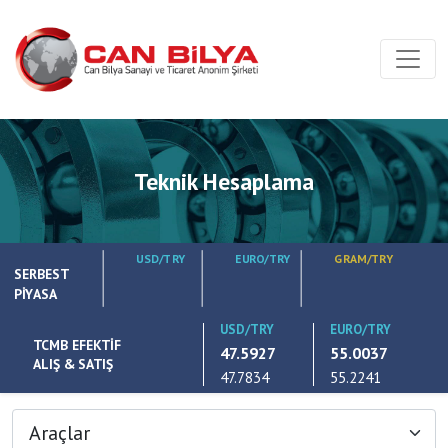
Teknik Hesaplama
USD/TRY
EURO/TRY
GRAM/TRY
SERBEST
PİYASA
USD/TRY
EURO/TRY
TCMB EFEKTİF
47.5927
55.0037
ALIŞ & SATIŞ
47.7834
55.2241