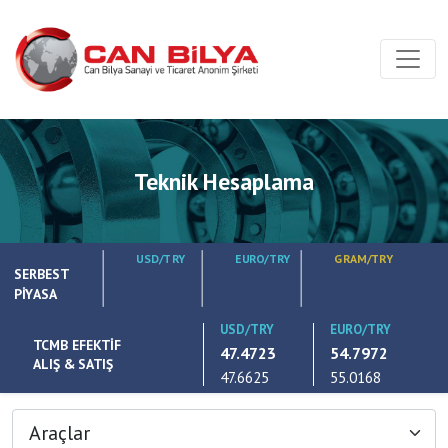
Teknik Hesaplama
USD/TRY
EURO/TRY
GRAM/TRY
SERBEST
PİYASA
USD/TRY
EURO/TRY
TCMB EFEKTİF
47.4723
54.7972
ALIŞ & SATIŞ
47.6625
55.0168