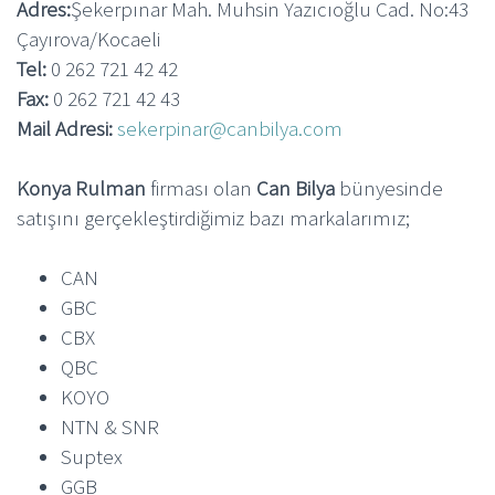
Adres:
Şekerpınar Mah. Muhsin Yazıcıoğlu Cad. No:43
Çayırova/Kocaeli
Tel:
0 262 721 42 42
Fax:
0 262 721 42 43
Mail Adresi:
sekerpinar@canbilya.com
Konya Rulman
firması olan
Can Bilya
bünyesinde
satışını gerçekleştirdiğimiz bazı markalarımız;
CAN
GBC
CBX
QBC
KOYO
NTN & SNR
Suptex
GGB