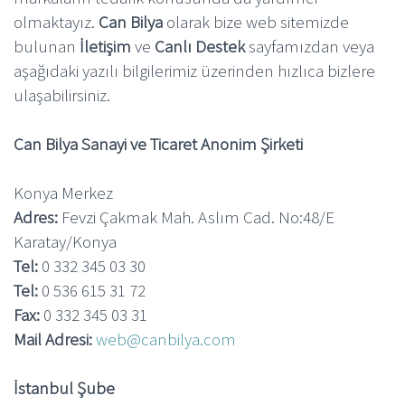
olmaktayız.
Can Bilya
olarak bize web sitemizde
bulunan
İletişim
ve
Canlı Destek
sayfamızdan veya
aşağıdaki yazılı bilgilerimiz üzerinden hızlıca bizlere
ulaşabilirsiniz.
Can Bilya Sanayi ve Ticaret Anonim Şirketi
Konya Merkez
Adres:
Fevzi Çakmak Mah. Aslım Cad. No:48/E
Karatay/Konya
Tel:
0 332 345 03 30
Tel:
0 536 615 31 72
Fax:
0 332 345 03 31
Mail Adresi:
web@canbilya.com
İstanbul Şube