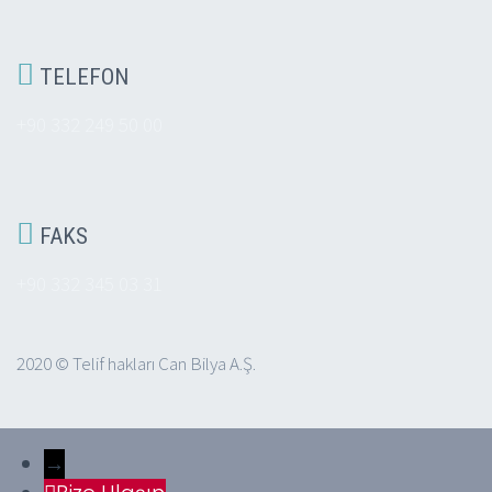

TELEFON
+90 332 249 50 00

FAKS
+90 332 345 03 31
2020 © Telif hakları Can Bilya A.Ş.
→