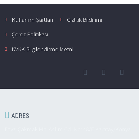
Kullanım Şartları
Gizlilik Bildirimi
Çerez Politikası
KVKK Bilgilendirme Metni

ADRES
Fevzi Çakmak Mh. Aslım Cd. No: 48/E Karatay/Konya