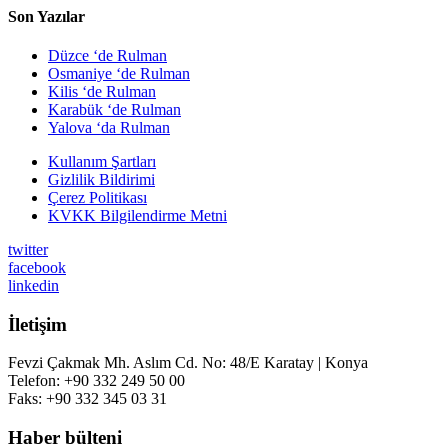
Son Yazılar
Düzce ‘de Rulman
Osmaniye ‘de Rulman
Kilis ‘de Rulman
Karabük ‘de Rulman
Yalova ‘da Rulman
Kullanım Şartları
Gizlilik Bildirimi
Çerez Politikası
KVKK Bilgilendirme Metni
twitter
facebook
linkedin
İletişim
Fevzi Çakmak Mh. Aslım Cd. No: 48/E Karatay | Konya
Telefon: +90 332 249 50 00
Faks: +90 332 345 03 31
Haber bülteni