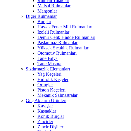
Rulman Yatakları
Mafsal Rulmanlar
Manşonlar
Diğer Rulmanlar
Burçlar
Hassas Fener Mili Rulmanları
İzoleli Rulmanlar
Demir Çelik Hadde Rulmanları
Paslanmaz Rulmanlar
Yüksek Sıcaklık Rulmanları
Otomotiv Rulmanları
Tane Bilya
Tane Masura
Sızdırmazlık Elemanları
Yağ Keçeleri
Hidrolik Keçeler
Oringler
Piston Keçeleri
Mekanik Salmastralar
Güç Aktarım Ürünleri
Kayışlar
Kasnaklar
Konik Burçlar
Zincirler
Zincir Dişliler