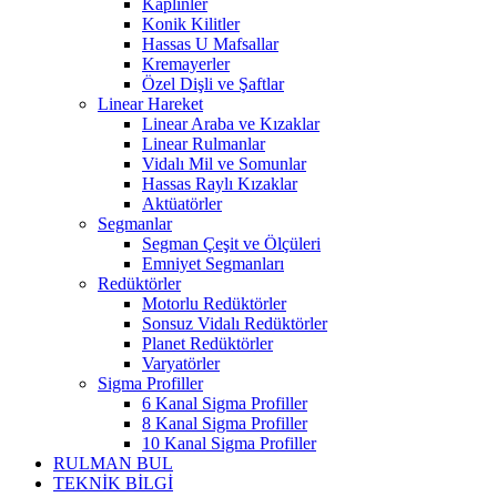
Kaplinler
Konik Kilitler
Hassas U Mafsallar
Kremayerler
Özel Dişli ve Şaftlar
Linear Hareket
Linear Araba ve Kızaklar
Linear Rulmanlar
Vidalı Mil ve Somunlar
Hassas Raylı Kızaklar
Aktüatörler
Segmanlar
Segman Çeşit ve Ölçüleri
Emniyet Segmanları
Redüktörler
Motorlu Redüktörler
Sonsuz Vidalı Redüktörler
Planet Redüktörler
Varyatörler
Sigma Profiller
6 Kanal Sigma Profiller
8 Kanal Sigma Profiller
10 Kanal Sigma Profiller
RULMAN BUL
TEKNİK BİLGİ