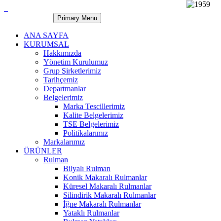
Primary Menu
ANA SAYFA
KURUMSAL
Hakkımızda
Yönetim Kurulumuz
Grup Şirketlerimiz
Tarihçemiz
Departmanlar
Belgelerimiz
Marka Tescillerimiz
Kalite Belgelerimiz
TSE Belgelerimiz
Politikalarımız
Markalarımız
ÜRÜNLER
Rulman
Bilyalı Rulman
Konik Makaralı Rulmanlar
Küresel Makaralı Rulmanlar
Silindirik Makaralı Rulmanlar
İğne Makaralı Rulmanlar
Yataklı Rulmanlar